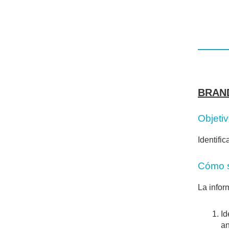
BRAN
Objeti
Identifi
Cómo 
La infor
Id
an