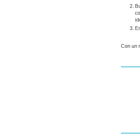
Bu
co
id
Em
Con un r