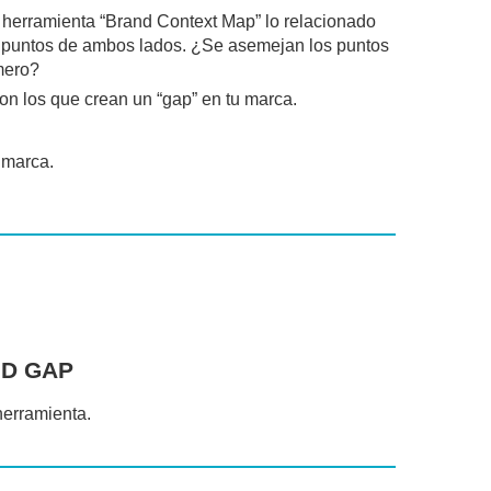
a herramienta “Brand Context Map” lo relacionado
os puntos de ambos lados. ¿Se asemejan los puntos
imero?
on los que crean un “gap” en tu marca.
 marca.
D GAP
herramienta.