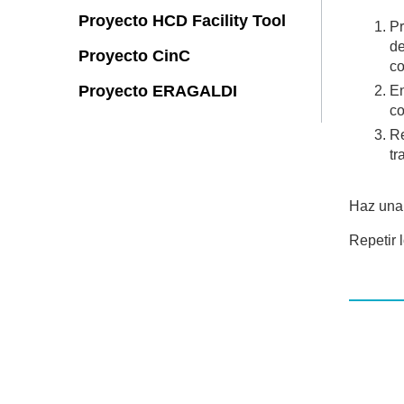
Proyecto HCD Facility Tool
Pr
de
Proyecto CinC
co
Proyecto ERAGALDI
En
co
Re
tr
Haz una 
Repetir 