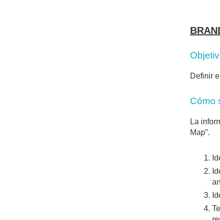
BRAN
Objeti
Definir 
Cómo 
La infor
Map”.
Id
Id
an
Id
Te
re